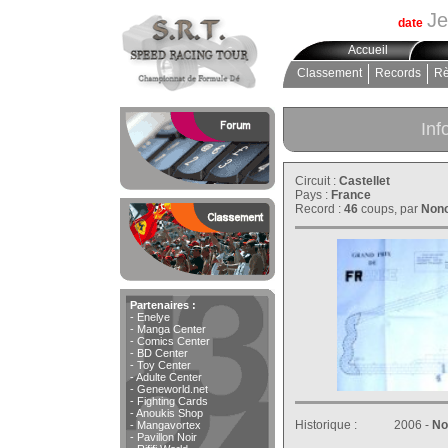
Je
date
Accueil
Classement
Records
Rè
Inf
Circuit :
Castellet
Pays :
France
Record :
46
coups, par
Non
Partenaires :
-
Enelye
-
Manga Center
-
Comics Center
-
BD Center
-
Toy Center
-
Adulte Center
-
Geneworld.net
-
Fighting Cards
-
Anoukis Shop
Historique :
2006 -
No
-
Mangavortex
-
Pavillon Noir