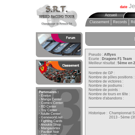
Je
date
Accueil
Classement
Records
Rè
Pseudo :
Alflyes
Ecurie :
Dragons F1 Team
Meilleur résultat :
5ème en 
Nombre de GP :
Nombre de pôles positions 
Nombre de victoires :
Nombre de podiums :
Nombre de points :
Partenaires :
Nombre de tours en tête :
-
Enelye
Nombre d'abandons :
-
Manga Center
-
Comics Center
-
BD Center
-
Toy Center
Historique :
Championnat S
-
Adulte Center
2013 - 5ème (39
-
Geneworld.net
-
Fighting Cards
-
Anoukis Shop
-
Mangavortex
-
Pavillon Noir